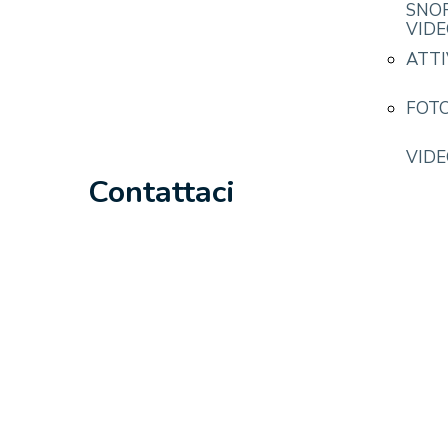
SNO
VID
ATTI
FOTO
VID
Contattaci