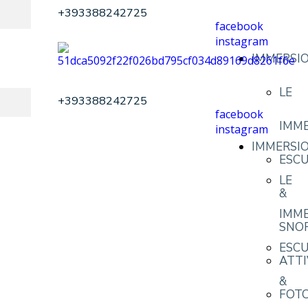
+393388242725
facebook
instagram
IMMERSIO
LE
+393388242725
facebook
IMME
instagram
IMMERSIO
ESCU
LE
&
IMME
SNO
ESCU
ATTI
&
FOTO