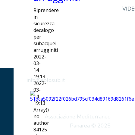
VID
Riprendere
in
sicurezza:
decalogo
per
subacquei
arrugginiti
2022-
03-
14
19:13
info@eolosub.it
2022-
03-
14
19:13
Array()
no
Associazione Mediterraneo
author
Panarea © 2025
84125