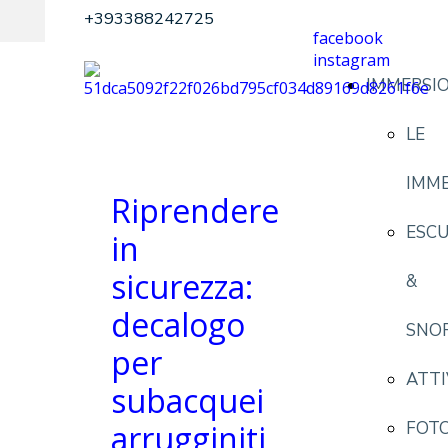
+393388242725
facebook
instagram
IMMERSIO
LE
IMME
Riprendere
ESCU
in
sicurezza:
&
decalogo
SNO
per
ATTI
subacquei
arrugginiti
FOTO